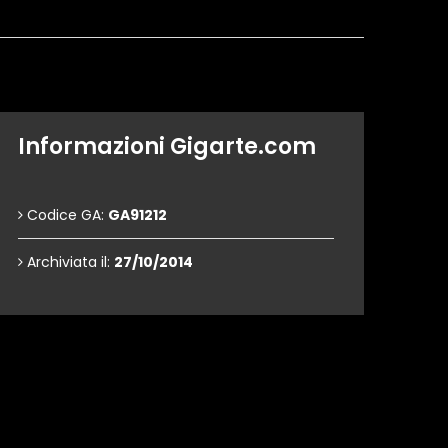
Informazioni Gigarte.com
Codice GA:
GA91212
Archiviata il:
27/10/2014