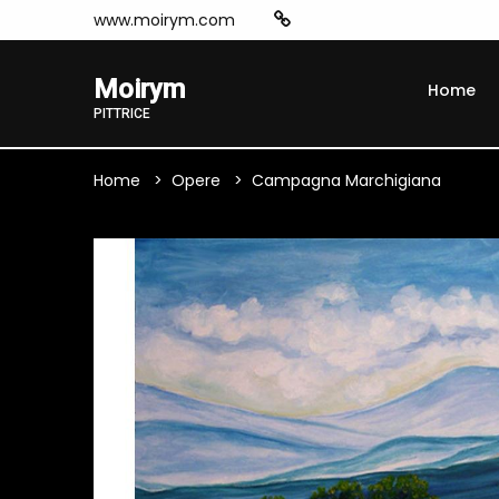
www.moirym.com
Moirym
Home
PITTRICE
Home
Opere
Campagna Marchigiana